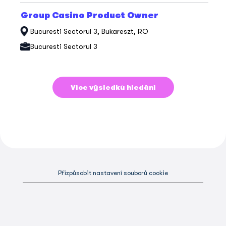
Titul
Vyberte
Group Casino Product Owner
mezerníkem
Bucuresti Sectorul 3, Bukareszt, RO
zobrazení
veškerých
Bucuresti Sectorul 3
informací
o
profesi.
Více výsledků hledání
Přizpůsobit nastavení souborů cookie