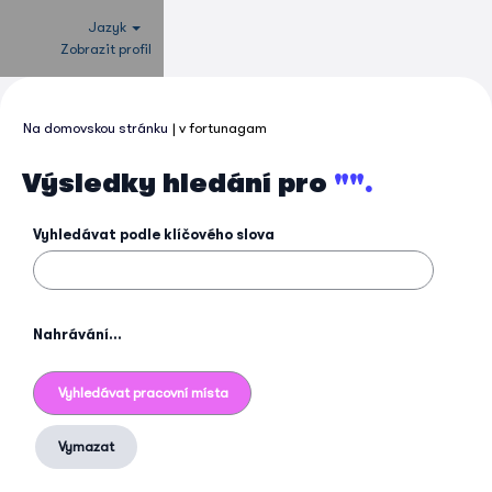
Jazyk
Zobrazit profil
(aktuální
Na domovskou stránku
|
v fortunagam
strana)
Výsledky hledání pro
"".
Vyhledávat podle klíčového slova
Nahrávání...
Vymazat