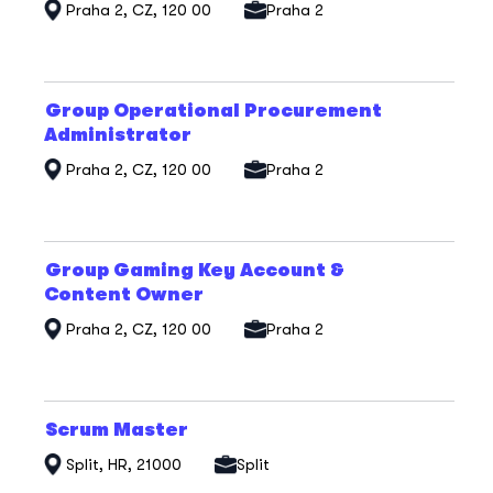
veškerých
Praha 2, CZ, 120 00
Praha 2
informací
o
profesi.
Titul
Vyberte
Group Operational Procurement
mezerníkem
Administrator
zobrazení
veškerých
Praha 2, CZ, 120 00
Praha 2
informací
o
profesi.
Titul
Vyberte
Group Gaming Key Account &
mezerníkem
Content Owner
zobrazení
veškerých
Praha 2, CZ, 120 00
Praha 2
informací
o
profesi.
Titul
Vyberte
Scrum Master
mezerníkem
Split, HR, 21000
Split
zobrazení
veškerých