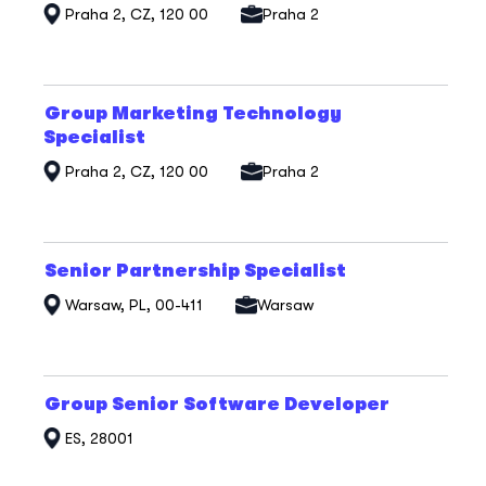
pozice.
Praha 2, CZ, 120 00
Praha 2
zobrazení
veškerých
informací
o
profesi.
Titul
Vyberte
Group Marketing Technology
mezerníkem
Specialist
zobrazení
veškerých
Praha 2, CZ, 120 00
Praha 2
informací
o
profesi.
Titul
Vyberte
Senior Partnership Specialist
mezerníkem
Warsaw, PL, 00-411
Warsaw
zobrazení
veškerých
informací
o
profesi.
Titul
Vyberte
Group Senior Software Developer
mezerníkem
ES, 28001
zobrazení
veškerých
informací