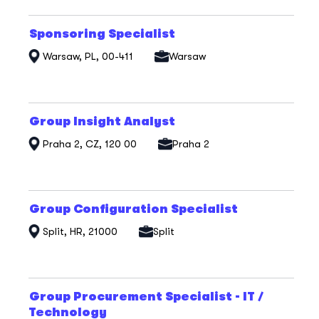
o
profesi.
Titul
Vyberte
Sponsoring Specialist
mezerníkem
Warsaw, PL, 00-411
Warsaw
zobrazení
veškerých
informací
o
profesi.
Titul
Vyberte
Group Insight Analyst
mezerníkem
Praha 2, CZ, 120 00
Praha 2
zobrazení
veškerých
informací
o
profesi.
Titul
Vyberte
Group Configuration Specialist
mezerníkem
Split, HR, 21000
Split
zobrazení
veškerých
informací
o
profesi.
Titul
Vyberte
Group Procurement Specialist - IT /
mezerníkem
Technology