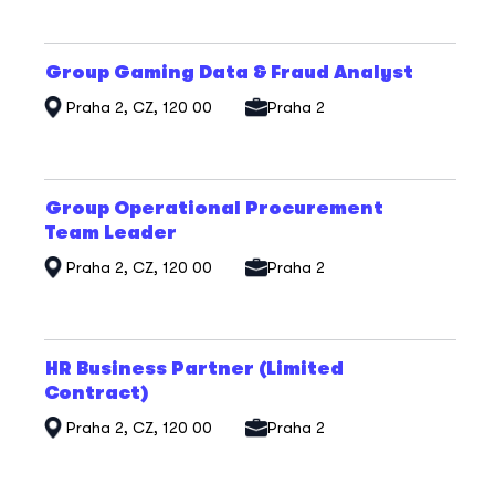
informací
o
profesi.
Titul
Vyberte
Group Gaming Data & Fraud Analyst
mezerníkem
Praha 2, CZ, 120 00
Praha 2
zobrazení
veškerých
informací
o
profesi.
Titul
Vyberte
Group Operational Procurement
mezerníkem
Team Leader
zobrazení
veškerých
Praha 2, CZ, 120 00
Praha 2
informací
o
profesi.
Titul
Vyberte
HR Business Partner (Limited
mezerníkem
Contract)
zobrazení
veškerých
Praha 2, CZ, 120 00
Praha 2
informací
o
profesi.