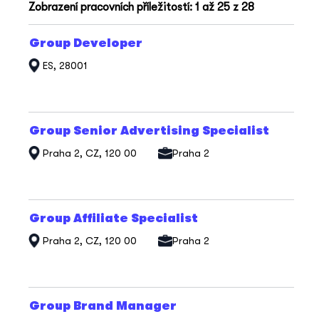
Výsledky
Zobrazení pracovních příležitostí: 1 až 25 z 28
hledání
pro
Titul
Vyberte
Group Developer
"".
mezerníkem
Zobrazení
ES, 28001
zobrazení
pracovních
veškerých
příležitostí:
informací
1
o
až
profesi.
25
Titul
Vyberte
Group Senior Advertising Specialist
z
mezerníkem
28
Praha 2, CZ, 120 00
Praha 2
zobrazení
Použijte
veškerých
klávesu
informací
Tab
o
k
profesi.
navigaci
Titul
Vyberte
Group Affiliate Specialist
v
mezerníkem
seznamu
Praha 2, CZ, 120 00
Praha 2
zobrazení
nabídky
veškerých
práce.
informací
Vyberte
o
zobrazení
profesi.
kompletních
Titul
Vyberte
Group Brand Manager
detailů
mezerníkem