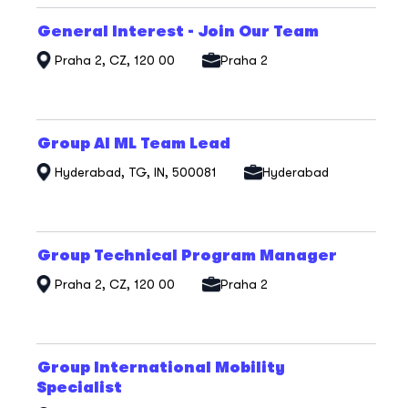
profesi.
Titul
Vyberte
General Interest - Join Our Team
mezerníkem
Praha 2, CZ, 120 00
Praha 2
zobrazení
veškerých
informací
o
profesi.
Titul
Vyberte
Group AI ML Team Lead
mezerníkem
Hyderabad, TG, IN, 500081
Hyderabad
zobrazení
veškerých
informací
o
profesi.
Titul
Vyberte
Group Technical Program Manager
mezerníkem
Praha 2, CZ, 120 00
Praha 2
zobrazení
veškerých
informací
o
profesi.
Titul
Vyberte
Group International Mobility
mezerníkem
Specialist
zobrazení