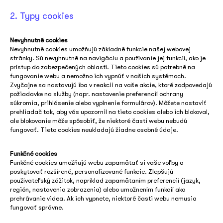
2. Typy cookies
Nevyhnutné cookies
Nevyhnutné cookies umožňujú základné funkcie našej webovej
stránky. Sú nevyhnutné na navigáciu a používanie jej funkcií, ako je
prístup do zabezpečených oblastí. Tieto cookies sú potrebné na
fungovanie webu a nemožno ich vypnúť v našich systémoch.
Zvyčajne sa nastavujú iba v reakcii na vaše akcie, ktoré zodpovedajú
požiadavke na služby (napr. nastavenie preferencií ochrany
súkromia, prihlásenie alebo vyplnenie formulárov). Môžete nastaviť
prehliadač tak, aby vás upozornil na tieto cookies alebo ich blokoval,
ale blokovanie môže spôsobiť, že niektoré časti webu nebudú
fungovať. Tieto cookies neukladajú žiadne osobné údaje.
Funkčné cookies
Funkčné cookies umožňujú webu zapamätať si vaše voľby a
poskytovať rozšírené, personalizované funkcie. Zlepšujú
používateľský zážitok, napríklad zapamätaním preferencií (jazyk,
región, nastavenia zobrazenia) alebo umožnením funkcií ako
prehrávanie videa. Ak ich vypnete, niektoré časti webu nemusia
fungovať správne.