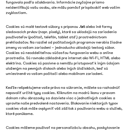
fungovala podľa očakávania. Informácie zvyčajne priamo
neidentifikujú vašu osobu, ale môžu pomôcť prispôsobiť web vašim
zvyklostiam.
Cookies sú malé textové súbory s príponou
.txt
alebo iné formy
sledovacích prvkov (napr. pixely), ktoré sa ukladajú na zariadenia
používateľov (počítač, telefón, tablet atď.) prostredníctvom
prehliadačov. Na rozdiel od počítačových programov nerobia žiadne
zmeny vo vašom zariadení – jednoducho ukladajú textový súbor.
Cookies sú neoddeliteľnou súčasťou fungovania webu a online
prostredia. Sú rovnako základné pre internet ako Wi-Fi, HTML alebo
elektrina. Cookies sú pasívne a nemôžu pristupovať k iným údajom
uloženým na pevných diskoch alebo iných úložiskách, keď sú
umiestnené vo vašom počítači alebo mobilnom zariadení.
Keďže rešpektujeme vaše právo na súkromie, môžete sa rozhodnúť
nepovoliť určité typy cookies. Kliknutím na modrú ikonu v pravom
dolnom rohu obrazovky sa dozviete viac o jednotlivých cookies a
upravíte naše predvolené nastavenia. Blokovanie niektorých typov
cookies však môže ovplyvniť váš zážitok z používania webu a služieb,
ktoré ponúkame.
Cookies môžeme používať na personalizáciu obsahu, poskytovanie